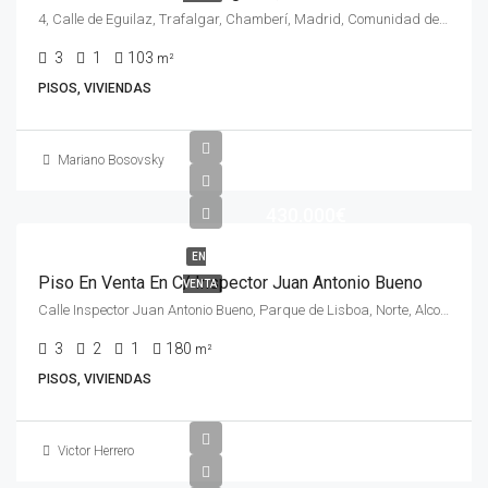
4, Calle de Eguilaz, Trafalgar, Chamberí, Madrid, Comunidad de Madrid, 28010, España
3
1
103
m²
PISOS, VIVIENDAS
Mariano Bosovsky
430.000€
EN
Piso En Venta En C/ Inspector Juan Antonio Bueno
VENTA
Calle Inspector Juan Antonio Bueno, Parque de Lisboa, Norte, Alcorcón, Comunidad de Madrid, 28924, España
3
2
1
180
m²
PISOS, VIVIENDAS
Victor Herrero