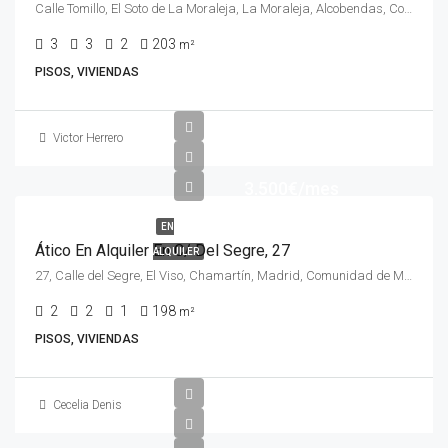
Calle Tomillo, El Soto de La Moraleja, La Moraleja, Alcobendas, Comunidad de Madrid, 28109, España
3
3
2
203
m²
PISOS, VIVIENDAS
Victor Herrero
3.500€/mes
EN
Ático En Alquiler En C/ Del Segre, 27
ALQUILER
27, Calle del Segre, El Viso, Chamartín, Madrid, Comunidad de Madrid, 28002, España
2
2
1
198
m²
PISOS, VIVIENDAS
Cecelia Denis