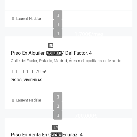
Laurent Nadelar
1.700€/mes
EN
Piso En Alquiler En La C/ Del Factor, 4
ALQUILER
Calle del Factor, Palacio, Madrid, Área metropolitana de Madrid y Corredor del Henares, Comunidad de Madrid, 28013, España
1
1
70
m²
PISOS, VIVIENDAS
Laurent Nadelar
700.000€
EN
Piso En Venta En C/ De Eguilaz, 4
VENTA