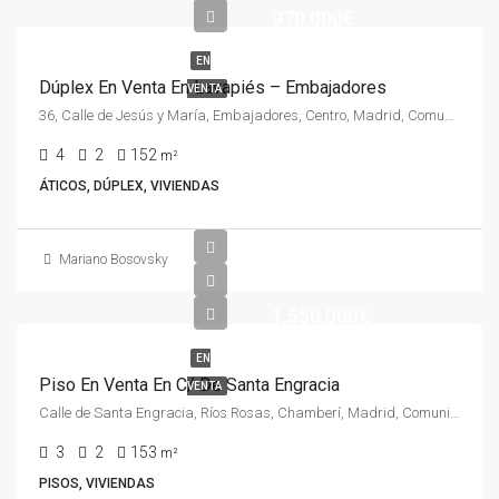
970.000€
EN
Dúplex En Venta En Lavapiés – Embajadores
VENTA
36, Calle de Jesús y María, Embajadores, Centro, Madrid, Comunidad de Madrid, 28012, España
4
2
152
m²
ÁTICOS, DÚPLEX, VIVIENDAS
Mariano Bosovsky
1.550.000€
EN
Piso En Venta En C/ De Santa Engracia
VENTA
Calle de Santa Engracia, Ríos Rosas, Chamberí, Madrid, Comunidad de Madrid, 28003, España
3
2
153
m²
PISOS, VIVIENDAS