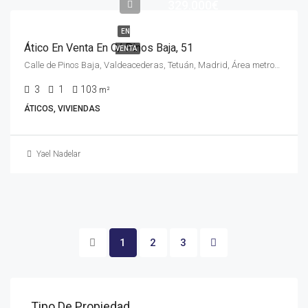
329.000€
EN
Ático En Venta En C/ Pinos Baja, 51
VENTA
Calle de Pinos Baja, Valdeacederas, Tetuán, Madrid, Área metropolitana de Madrid y Corredor del Henares, Comunidad de Madrid, 28029, España
3
1
103
m²
ÁTICOS, VIVIENDAS
Yael Nadelar
1
2
3
Tipo De Propiedad