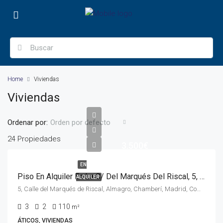
Home
Viviendas
Viviendas
Ordenar por:
Orden por defecto
24 Propiedades
3.500€
EN
Piso En Alquiler En La C/ Del Marqués Del Riscal, 5, Madrid
ALQUILER
5, Calle del Marqués de Riscal, Almagro, Chamberí, Madrid, Comunidad de Madrid, 28010, España
3
2
110
m²
ÁTICOS, VIVIENDAS