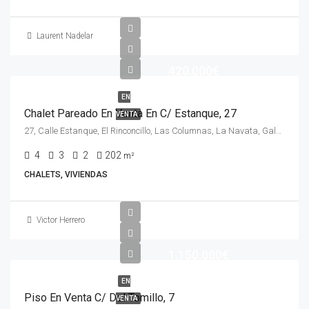
Laurent Nadelar
420.000€
EN
Chalet Pareado En Venta En C/ Estanque, 27
VENTA
27, Calle Estanque, El Rinconcillo, Las Columnas, La Navata, Galapagar, Comunidad de Madrid, 28260, España
4
3
2
202
m²
CHALETS, VIVIENDAS
Victor Herrero
1.150.000€
EN
Piso En Venta C/ Del Tomillo, 7
VENTA